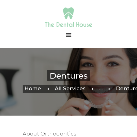
HOME
ABOUT US
OUR SERVICES
CONTACT
Dentures
PAYMENT
IN-OFFICE
Home
All Services
...
Dentur
MEMBERSHIP
BLOG
About Orthodontics